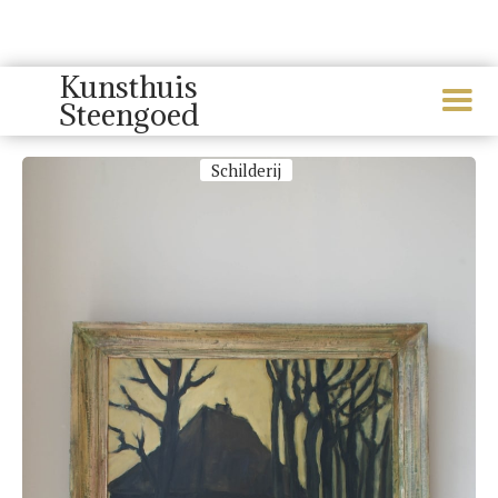
Kunsthuis
Steengoed
Huug Zentveld
Schilderij