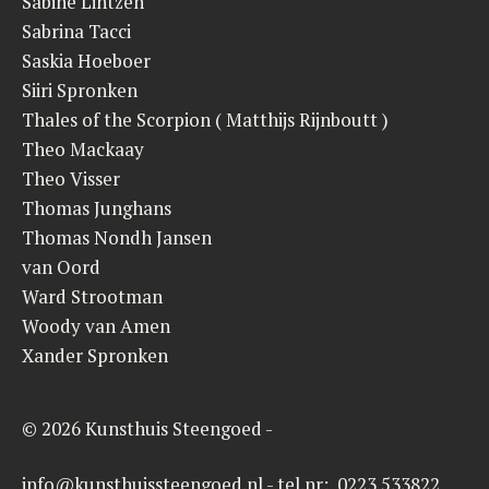
Sabine Lintzen
Sabrina Tacci
Saskia Hoeboer
Siiri Spronken
Thales of the Scorpion ( Matthijs Rijnboutt )
Theo Mackaay
Theo Visser
Thomas Junghans
Thomas Nondh Jansen
van Oord
Ward Strootman
Woody van Amen
Xander Spronken
© 2026 Kunsthuis Steengoed -
info@kunsthuissteengoed.nl - tel.nr: 0223 533822