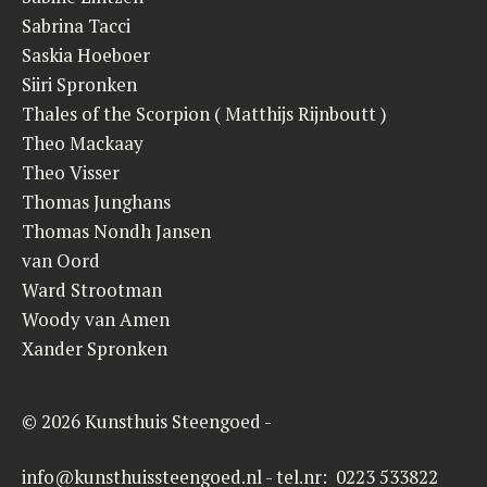
Sabrina Tacci
Saskia Hoeboer
Siiri Spronken
Thales of the Scorpion ( Matthijs Rijnboutt )
Theo Mackaay
Theo Visser
Thomas Junghans
Thomas Nondh Jansen
van Oord
Ward Strootman
Woody van Amen
Xander Spronken
© 2026 Kunsthuis Steengoed -
info@kunsthuissteengoed.nl - tel.nr: 0223 533822