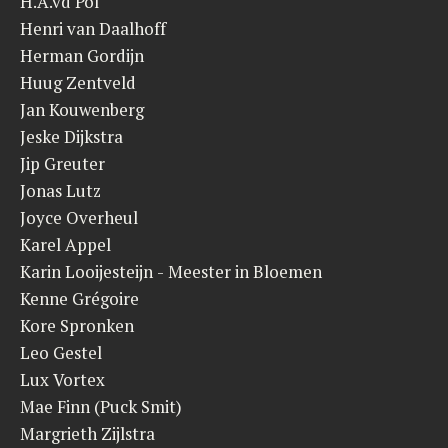
H.A.vd Pol
Henri van Daalhoff
Herman Gordijn
Huug Zentveld
Jan Kouwenberg
Jeske Dijkstra
Jip Greuter
Jonas Lutz
Joyce Overheul
Karel Appel
Karin Looijesteijn - Meester in Bloemen
Kenne Grégoire
Kore Spronken
Leo Gestel
Lux Vortex
Mae Finn (Puck Smit)
Margrieth Zijlstra