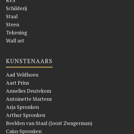
RVS
Schilderij
Staal
Steen
Tekening
Wall art
KUNSTENAARS
Aad Veldhoen
Aart Prins
Annelies Deutekom
Antoinette Martens
Arja Spronken
Arthur Spronken
Beelden van Staal (Joost Zwagerman)
Caius Spronken